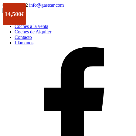
622 87 27 32
info@gastcar.com
12,900€
11,900€
10,500€
5,700€
5,900€
14,500€
Inicio
Coches a la venta
Coches de Alquiler
Contacto
Llámanos