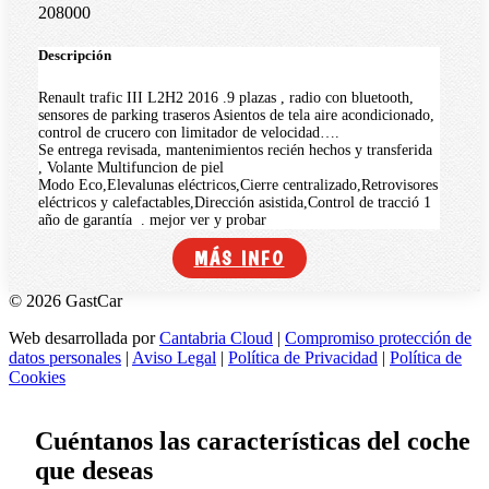
208000
Descripción
Renault trafic III L2H2 2016 .9 plazas , radio con bluetooth,
sensores de parking traseros Asientos de tela aire acondicionado,
control de crucero con limitador de velocidad….
Se entrega revisada, mantenimientos recién hechos y transferida
, Volante Multifuncion de piel
Modo Eco,Elevalunas eléctricos,Cierre centralizado,Retrovisores
eléctricos y calefactables,Dirección asistida,Control de tracció 1
año de garantía . mejor ver y probar
MÁS INFO
© 2026 GastCar
Web desarrollada por
Cantabria Cloud
|
Compromiso protección de
datos personales
|
Aviso Legal
|
Política de Privacidad
|
Política de
Cookies
Cuéntanos las características del coche
que deseas